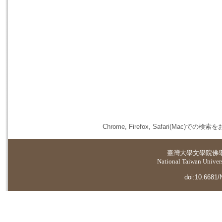
Chrome, Firefox, Safari(
臺灣大學
文學院佛
National Taiwan Universi
doi:10.6681