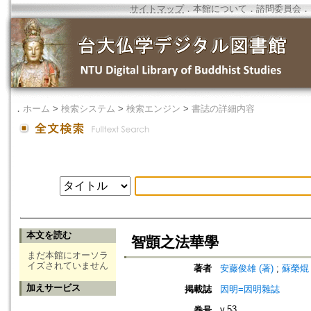
サイトマップ
．
本館について
．
諮問委員会
．
．
ホーム
>
検索システム
>
検索エンジン
>
書誌の詳細内容
本文を読む
智顗之法華學
まだ本館にオーソラ
イズされていません
著者
安藤俊雄 (著)
;
蘇榮焜 
加えサービス
掲載誌
因明=因明雜誌
v.53
巻号