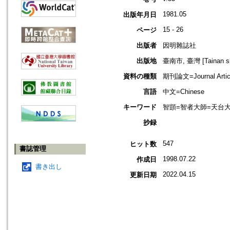
1981.05
出版年月日
15 - 26
ページ
出版者
因明雜誌社
出版地
臺南市, 臺灣 [Tainan shi
資料の種類
期刊論文=Journal Artic
言語
中文=Chinese
キーワード
智顗=智者大師=天台
抄録
547
ヒット数
書誌管理
1998.07.22
作成日
書き出し
2022.04.15
更新日期