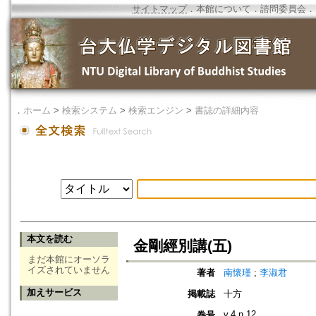
サイトマップ
．
本館について
．
諮問委員会
．
．
ホーム
>
検索システム
>
検索エンジン
>
書誌の詳細内容
本文を読む
金剛經別講(五)
まだ本館にオーソラ
イズされていません
著者
南懷瑾
;
李淑君
加えサービス
掲載誌
十方
v.4 n.12
巻号