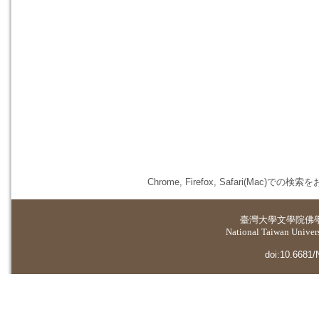
Chrome, Firefox, Safari(
臺灣大學
文學院佛
National Taiwan Universi
doi:10.6681