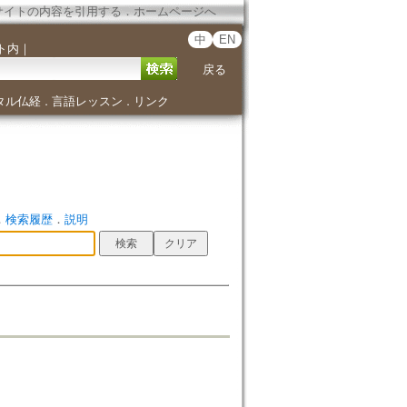
サイトの内容を引用する
．
ホームページへ
中
EN
ト内
｜
戻る
タル仏経
言語レッスン
リンク
．
．
．
検索履歴
．
説明