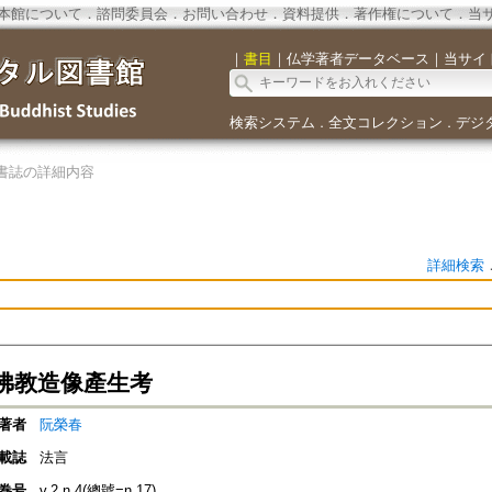
本館について
．
諮問委員会
．
お問い合わせ
．
資料提供
．
著作権について
．
当
｜
書目
｜
仏学著者データベース
｜
当サイ
検索システム
全文コレクション
デジ
．
．
書誌の詳細内容
詳細検索
佛教造像產生考
著者
阮榮春
載誌
法言
巻号
v.2 n.4(總號=n.17)