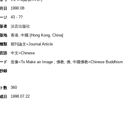
1990.08
月日
43 - ??
ージ
版者
法言出版社
版地
香港, 中國 [Hong Kong, China]
種類
期刊論文=Journal Article
言語
中文=Chinese
ード
造像=To Make an Image ; 佛教; 佛; 中國佛教=Chinese Buddhism
抄録
360
ト数
1998.07.22
成日