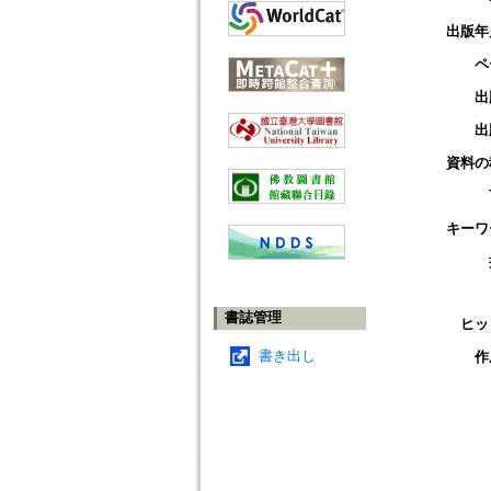
出版年
ペ
出
出
資料の
キーワ
書誌管理
ヒッ
書き出し
作