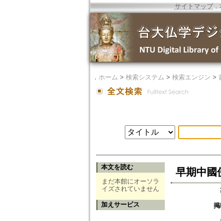
サイトマップ
．
．
ホーム
>
検索システム
>
検索エンジン
>
本文を読む
早期中國
まだ本館にオーソラ
イズされていません
加えサービス
掲