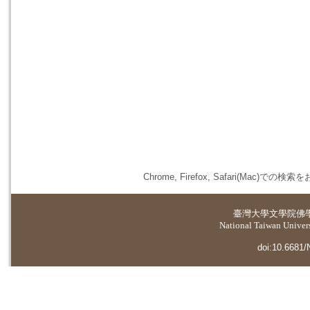
Chrome, Firefox, Safari(
臺灣大學
文學院佛
National Taiwan Universi
doi:10.6681