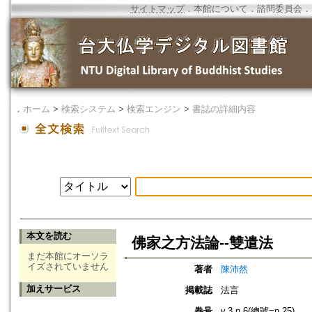
サイトマップ
．
本館について
．
諮問委員会
．
．
ホーム
>
検索システム
>
検索エンジン
>
書誌の詳細内容
本文を読む
佛家之方法論--雙遣法
まだ本館にオーソラ
イズされていません
著者
陳沛然
加えサービス
掲載誌
法言
巻号
v.3 n.6(總號=n.25)