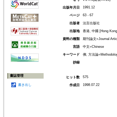
1991.12
出版年月日
63 - 67
ページ
出版者
法言出版社
出版地
香港, 中國 [Hong Kong,
資料の種類
期刊論文=Journal Artic
言語
中文=Chinese
キーワード
佛; 方法論=Methodolo
抄録
書誌管理
575
ヒット数
書き出し
1998.07.22
作成日