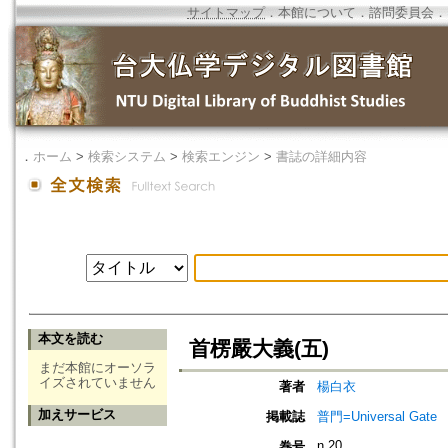
サイトマップ
．
本館について
．
諮問委員会
．
．
ホーム
>
検索システム
>
検索エンジン
>
書誌の詳細内容
本文を読む
首楞嚴大義(五)
まだ本館にオーソラ
イズされていません
著者
楊白衣
加えサービス
掲載誌
普門=Universal Gate
n.20
巻号