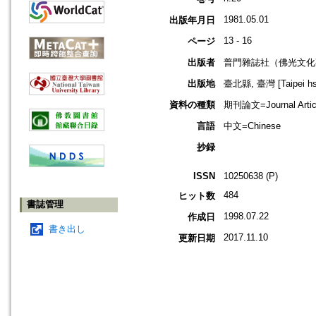
1981.05.01
出版年月日
13 - 16
ページ
出版者
普門雜誌社（佛光文化
出版地
臺北縣, 臺灣 [Taipei hsi
資料の種類
期刊論文=Journal Artic
言語
中文=Chinese
抄録
ISSN
10250638 (P)
484
ヒット数
書誌管理
1998.07.22
作成日
書き出し
2017.11.10
更新日期