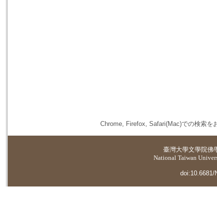
Chrome, Firefox, Safari(
臺灣大學
文學院佛
National Taiwan Universi
doi:10.6681