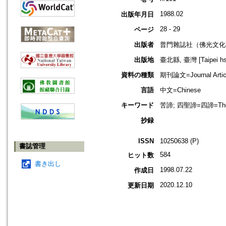
1988.02
出版年月日
28 - 29
ページ
出版者
普門雜誌社（佛光文化
出版地
臺北縣, 臺灣 [Taipei hsi
資料の種類
期刊論文=Journal Artic
言語
中文=Chinese
キーワード
苦諦; 四聖諦=四諦=The Fo
抄録
ISSN
10250638 (P)
書誌管理
584
ヒット数
書き出し
1998.07.22
作成日
2020.12.10
更新日期