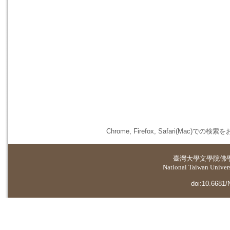
Chrome, Firefox, Safari(
臺灣大學
文學院佛
National Taiwan Universi
doi:10.6681