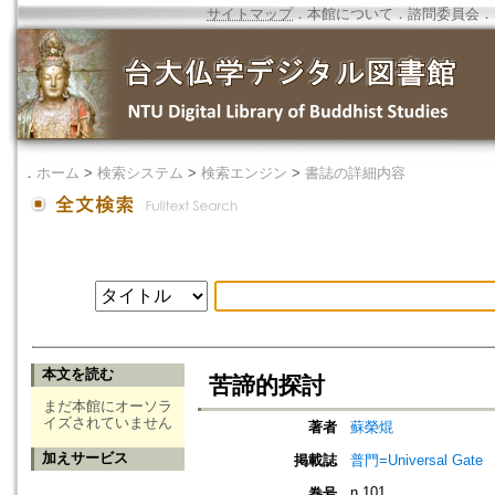
サイトマップ
．
本館について
．
諮問委員会
．
．
ホーム
>
検索システム
>
検索エンジン
>
書誌の詳細内容
本文を読む
苦諦的探討
まだ本館にオーソラ
イズされていません
著者
蘇榮焜
加えサービス
掲載誌
普門=Universal Gate
n.101
巻号