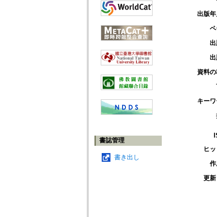
出版年
ペ
出
出
資料の
キーワ
書誌管理
ヒッ
書き出し
作
更新