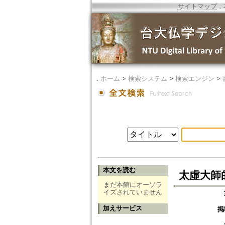
サイトマップ
．
．
ホーム
>
検索システム
>
検索エンジン
>
本文を読む
太虛大師
まだ本館にオーソラ
イズされていません
加えサービス
掲