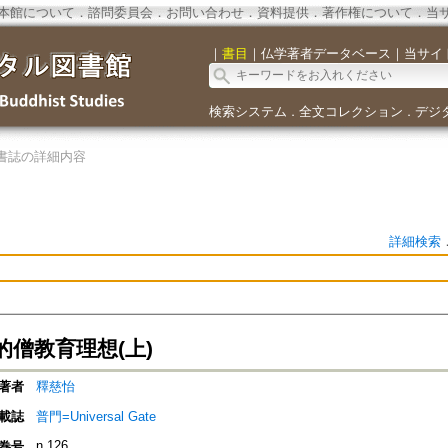
本館について
．
諮問委員会
．
お問い合わせ
．
資料提供
．
著作権について
．
当
｜
書目
｜
仏学著者データベース
｜
当サイ
検索システム
全文コレクション
デジ
．
．
書誌の詳細内容
詳細検索
的僧教育理想(上)
著者
釋慈怡
載誌
普門=Universal Gate
n.126
巻号