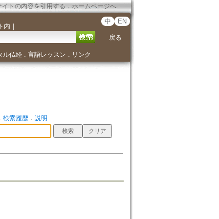
サイトの内容を引用する
．
ホームページへ
中
EN
ト内
｜
戻る
タル仏経
言語レッスン
リンク
．
．
．
検索履歴
．
説明