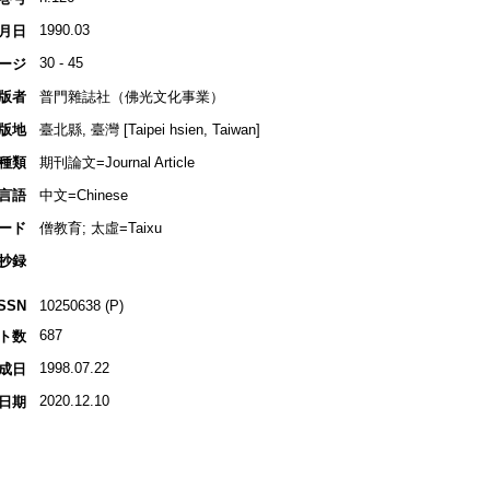
1990.03
月日
30 - 45
ージ
版者
普門雜誌社（佛光文化事業）
版地
臺北縣, 臺灣 [Taipei hsien, Taiwan]
種類
期刊論文=Journal Article
言語
中文=Chinese
ード
僧教育; 太虛=Taixu
抄録
ISSN
10250638 (P)
687
ト数
1998.07.22
成日
2020.12.10
日期