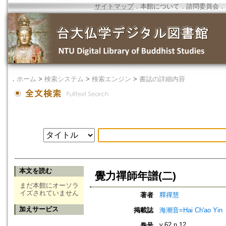
サイトマップ
．
本館について
．
諮問委員会
．
．
ホーム
>
検索システム
>
検索エンジン
>
書誌の詳細内容
本文を読む
覺力禪師年譜(二)
まだ本館にオーソラ
イズされていません
著者
釋禪慧
加えサービス
掲載誌
海潮音=Hai Ch'ao Yin
v.62 n.12
巻号