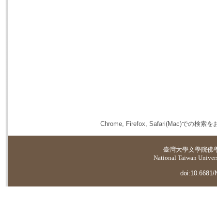
Chrome, Firefox, Safari(
臺灣大學
文學院佛
National Taiwan Universi
doi:10.6681