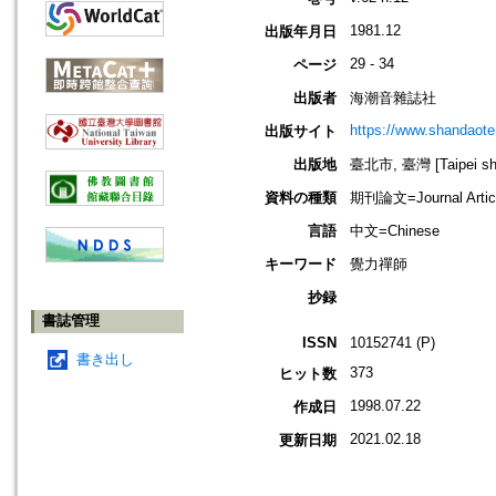
1981.12
出版年月日
29 - 34
ページ
出版者
海潮音雜誌社
https://www.shandaote
出版サイト
出版地
臺北市, 臺灣 [Taipei shi
資料の種類
期刊論文=Journal Artic
言語
中文=Chinese
キーワード
覺力禪師
抄録
書誌管理
ISSN
10152741 (P)
書き出し
373
ヒット数
1998.07.22
作成日
2021.02.18
更新日期