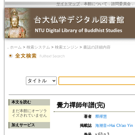
サイトマップ
．
本館について
．
諮問委員会
．
．
ホーム
>
検索システム
>
検索エンジン
>
書誌の詳細内容
本文を読む
覺力禪師年譜(完)
まだ本館にオーソラ
イズされていません
著者
釋禪慧
加えサービス
掲載誌
海潮音=Hai Ch'ao Yin
v.63 n.3
巻号