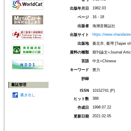
1982.03
出版年月日
16 - 18
ページ
出版者
海潮音雜誌社
https://www.shandaote
出版サイト
出版地
臺北市, 臺灣 [Taipei shi
資料の種類
期刊論文=Journal Artic
言語
中文=Chinese
キーワード
覺力
抄録
書誌管理
ISSN
10152741 (P)
書き出し
388
ヒット数
1998.07.22
作成日
2021.02.05
更新日期