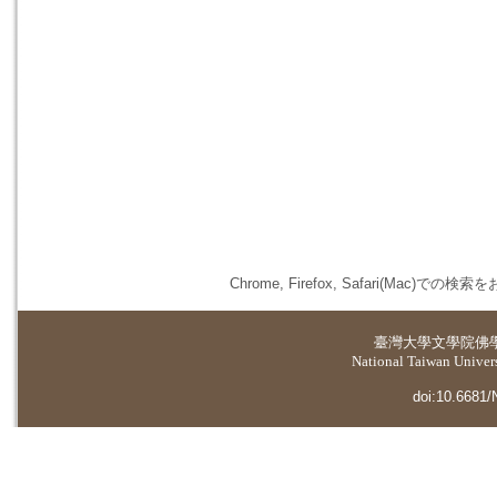
Chrome, Firefox, Safari(
臺灣大學
文學院佛
National Taiwan Universi
doi:10.6681