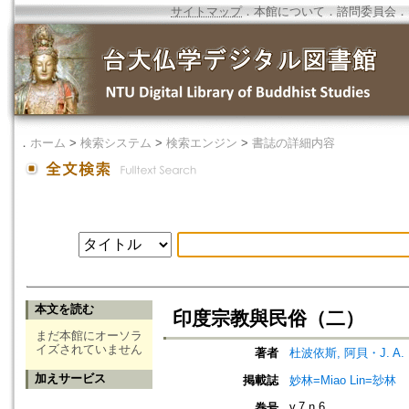
サイトマップ
．
本館について
．
諮問委員会
．
．
ホーム
>
検索システム
>
検索エンジン
>
書誌の詳細内容
本文を読む
印度宗教與民俗（二）
まだ本館にオーソラ
イズされていません
著者
杜波依斯, 阿貝・J. A.
加えサービス
掲載誌
妙林=Miao Lin=玅林
v.7 n.6
巻号