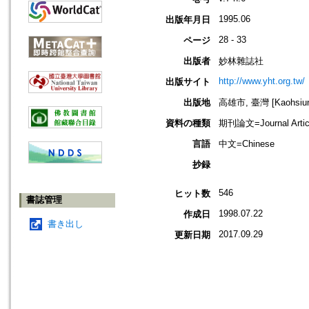
1995.06
出版年月日
28 - 33
ページ
出版者
妙林雜誌社
http://www.yht.org.tw/
出版サイト
出版地
高雄市, 臺灣 [Kaohsiung
資料の種類
期刊論文=Journal Artic
言語
中文=Chinese
抄録
546
ヒット数
書誌管理
1998.07.22
作成日
書き出し
2017.09.29
更新日期