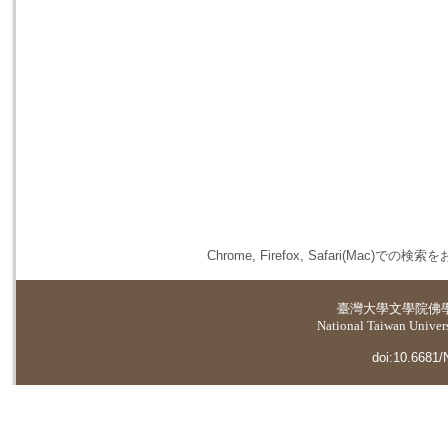
Chrome, Firefox, Safari(
臺灣大學
文學院佛
National Taiwan Universi
doi:10.6681