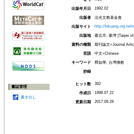
1992.02
出版年月日
出版者
法光文教基金會
http://fakuang.org.tw/
出版サイト
出版地
臺北市, 臺灣 [Taipei shi
資料の種類
期刊論文=Journal Artic
言語
中文=Chinese
キーワード
釋如學; 台灣佛教
抄録
392
ヒット数
書誌管理
1998.07.22
作成日
書き出し
2017.09.28
更新日期