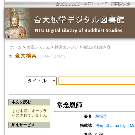
サイトマップ
．
本館について
．
諮問委員会
．
．
ホーム
>
検索システム
>
検索エンジン
>
書誌の詳細内容
本文を読む
常念恩師
まだ本館にオーソラ
イズされていません
著者
釋禪慧
加えサービス
掲載誌
法光=Dharma Light Mo
n.29
巻号