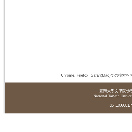
Chrome, Firefox, Safari(
臺灣大學
文學院佛
National Taiwan Universi
doi:10.6681