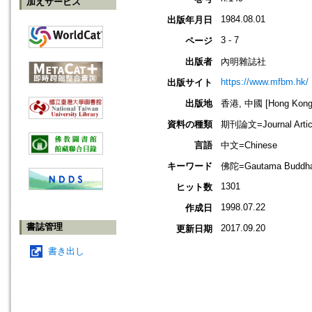
加えサービス
1984.08.01
出版年月日
3 - 7
ページ
出版者
內明雜誌社
https://www.mfbm.hk/
出版サイト
出版地
香港, 中國 [Hong Kong,
資料の種類
期刊論文=Journal Artic
言語
中文=Chinese
キーワード
佛陀=Gautama Buddh
1301
ヒット数
1998.07.22
作成日
書誌管理
2017.09.20
更新日期
書き出し