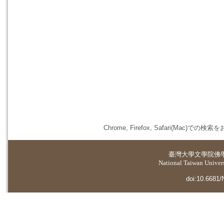
Chrome, Firefox, Safari(
臺灣大學
文學院佛
National Taiwan Universi
doi:10.6681