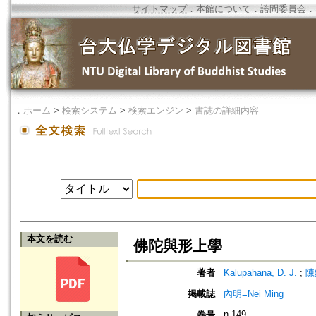
サイトマップ
．
本館について
．
諮問委員会
．
．
ホーム
>
検索システム
>
検索エンジン
>
書誌の詳細内容
本文を読む
佛陀與形上學
著者
Kalupahana, D. J.
;
陳
掲載誌
內明=Nei Ming
n.149
巻号