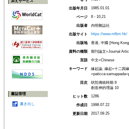
加えサービス
1985.01.01
出版年月日
8 - 10,21
ページ
出版者
內明雜誌社
https://www.mfbm.hk/
出版サイト
出版地
香港, 中國 [Hong Kong,
資料の種類
期刊論文=Journal Artic
言語
中文=Chinese
キーワード
緣起論; 緣起=十二因緣=Prati
=paticca-samuppada
目次
吠陀傳統時期 8
創造神的理論 10
書誌管理
1286
ヒット数
書き出し
1998.07.22
作成日
2017.09.25
更新日期