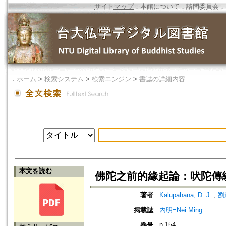
サイトマップ
．
本館について
．
諮問委員会
．
．
ホーム
>
検索システム
>
検索エンジン
>
書誌の詳細内容
本文を読む
佛陀之前的緣起論：吠陀傳統
著者
Kalupahana, D. J.
;
劉
掲載誌
內明=Nei Ming
n.154
巻号