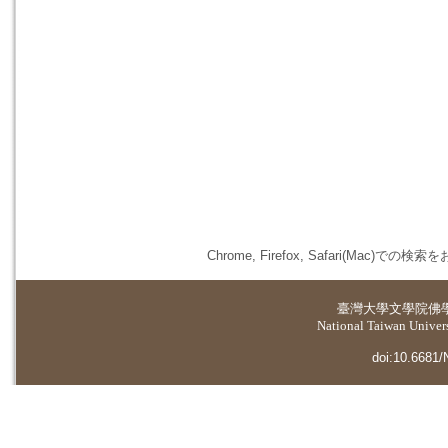
Chrome, Firefox, Safari(
臺灣大學
文學院佛
National Taiwan Universi
doi:10.6681