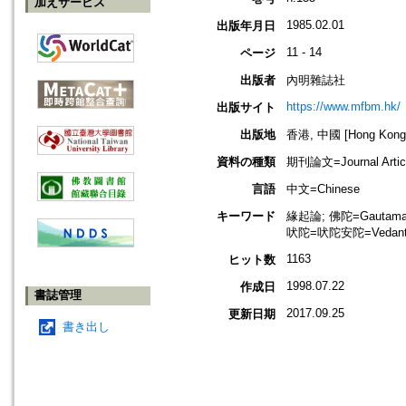
加えサービス
1985.02.01
出版年月日
11 - 14
ページ
出版者
內明雜誌社
https://www.mfbm.hk/
出版サイト
出版地
香港, 中國 [Hong Kong,
資料の種類
期刊論文=Journal Artic
言語
中文=Chinese
キーワード
緣起論; 佛陀=Gautama Bu
吠陀=吠陀安陀=Vedant
1163
ヒット数
1998.07.22
作成日
書誌管理
2017.09.25
更新日期
書き出し