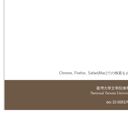
Chrome, Firefox, Safari(
臺灣大學
文學院佛
National Taiwan Universi
doi:10.6681