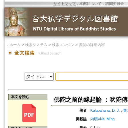
サイトマップ
．
本館について
．
諮問委員会
．
．
ホーム
>
検索システム
>
検索エンジン
>
書誌の詳細内容
本文を読む
佛陀之前的緣起論 ：吠陀傳
著者
Kalupahana, D. J.
;
劉
掲載誌
內明=Nei Ming
n.155
巻号