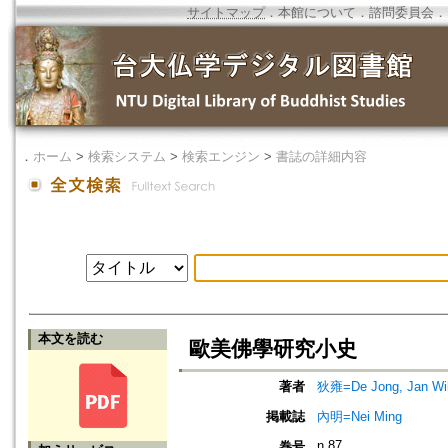
サイトマップ
．
本館について
．
諮問委員会
．
．
ホーム
>
検索システム
>
検索エンジン
>
書誌の詳細内容
本文を読む
歐美佛學研究小史
著者
狄雍=De Jong, Jan Wi
掲載誌
內明=Nei Ming
n.87
巻号