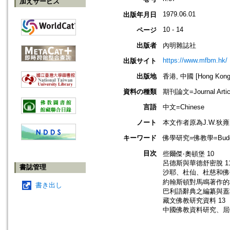
加えサービス
1979.06.01
出版年月日
10 - 14
ページ
出版者
內明雜誌社
https://www.mfbm.hk/
出版サイト
出版地
香港, 中國 [Hong Kong,
資料の種類
期刊論文=Journal Artic
言語
中文=Chinese
ノート
本文作者原為J.W.狄雍
キーワード
佛學研究=佛教學=Buddhis
目次
些爾傑‧奧頓堡 10
呂德斯與華德舒密脫 1
書誌管理
沙耶、杜仙、杜慈和佛勞
約翰斯頓對馬鳴著作的校
書き出し
巴利語辭典之編纂與蓋格
藏文佛教研究資料 13
中國佛教資料研究、屈