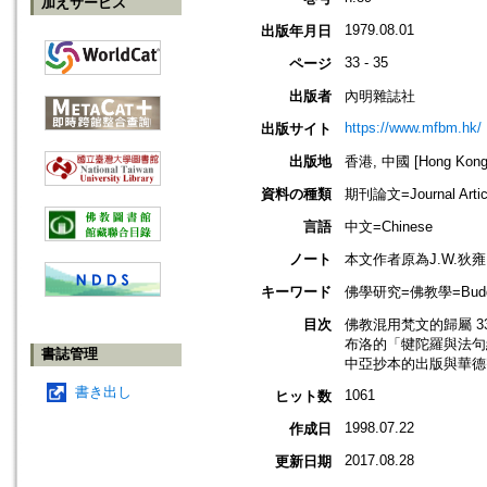
加えサービス
1979.08.01
出版年月日
33 - 35
ページ
出版者
內明雜誌社
https://www.mfbm.hk/
出版サイト
出版地
香港, 中國 [Hong Kong,
資料の種類
期刊論文=Journal Artic
言語
中文=Chinese
ノート
本文作者原為J.W.狄雍
キーワード
佛學研究=佛教學=Buddhis
目次
佛教混用梵文的歸屬 3
布洛的「犍陀羅與法句經
書誌管理
中亞抄本的出版與華德
書き出し
1061
ヒット数
1998.07.22
作成日
2017.08.28
更新日期