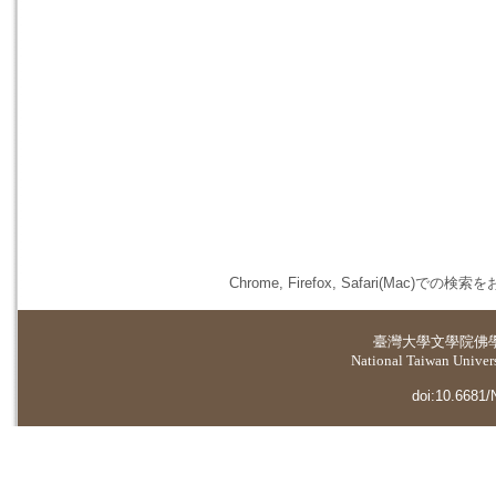
Chrome, Firefox, Safari(
臺灣大學
文學院佛
National Taiwan Universi
doi:10.6681