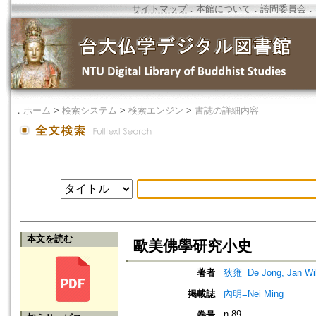
サイトマップ
．
本館について
．
諮問委員会
．
．
ホーム
>
検索システム
>
検索エンジン
>
書誌の詳細内容
本文を読む
歐美佛學研究小史
著者
狄雍=De Jong, Jan Wi
掲載誌
內明=Nei Ming
n.89
巻号