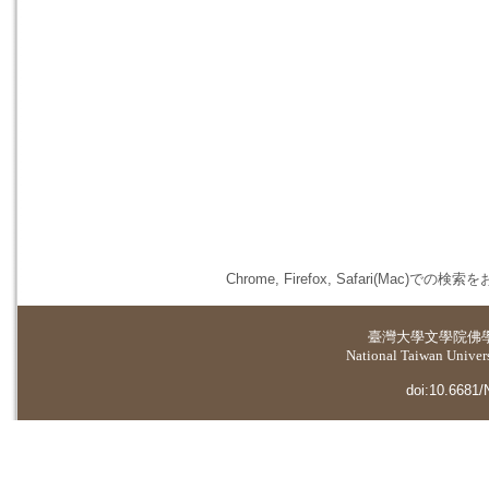
Chrome, Firefox, Safari(
臺灣大學
文學院佛
National Taiwan Universi
doi:10.6681