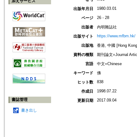
加えサービス
1980.03.01
出版年月日
26 - 28
ページ
出版者
內明雜誌社
https://www.mfbm.hk/
出版サイト
出版地
香港, 中國 [Hong Kong,
資料の種類
期刊論文=Journal Artic
言語
中文=Chinese
キーワード
佛
838
ヒット数
1998.07.22
作成日
書誌管理
2017.09.04
更新日期
書き出し