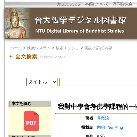
サイトマップ
．
本館について
．
諮問委員会
．
．
ホーム
>
検索システム
>
検索エンジン
>
書誌の詳細内容
本文を読む
我對中學會考佛學課程的一
著者
蔡敷治
掲載誌
內明=Nei Ming
n.96
巻号