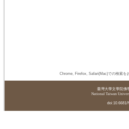
Chrome, Firefox, Safari(
臺灣大學
文學院佛
National Taiwan Universi
doi:10.6681