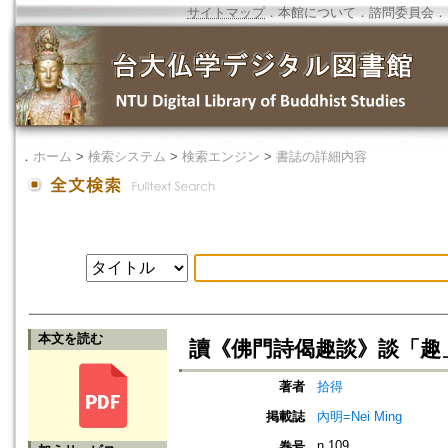
サイトマップ
．
本館について
．
諮問委員会
．
．
ホーム
>
検索システム
>
検索エンジン
>
書誌の詳細内容
本文を読む
讀《佛門詩偈趣談》談「趣
著者
拾得
掲載誌
內明=Nei Ming
n.109
巻号