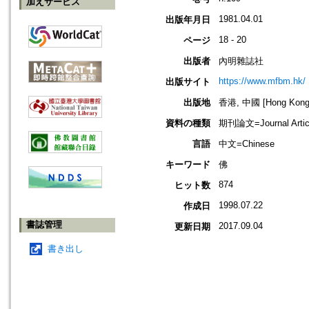
加えサービス
1981.04.01
出版年月日
18 - 20
ページ
出版者
內明雜誌社
https://www.mfbm.hk/
出版サイト
出版地
香港, 中國 [Hong Kong,
資料の種類
期刊論文=Journal Artic
言語
中文=Chinese
キーワード
佛
874
ヒット数
1998.07.22
作成日
書誌管理
2017.09.04
更新日期
書き出し