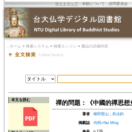
サイトマップ
．
本館について
．
諮問委員会
．
．
ホーム
>
検索システム
>
検索エンジン
>
書誌の詳細内容
本文を読む
禪的問題：《中國的禪思想
著者
柳田聖山
;
吳汝鈞
掲載誌
內明=Nei Ming
n.126
巻号