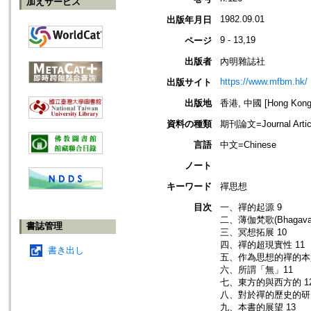
加えサービス
1982.09.01
出版年月日
9 - 13,19
ページ
出版者
內明雜誌社
https://www.mfbm.hk/
出版サイト
出版地
香港, 中國 [Hong Kong,
資料の種類
期刊論文=Journal Artic
言語
中文=Chinese
ノート
キーワード
禪思想
目次
一、禪的起源 9
二、薄伽梵歌(Bhagavad
書誌管理
三、冥想拓展 10
四、禪的超現實性 11
書き出し
五、作為思想的禪的本質
六、所謂「無」11
七、東方的與西方的 1
八、對於禪的歷史的研究
九、本書的展望 13