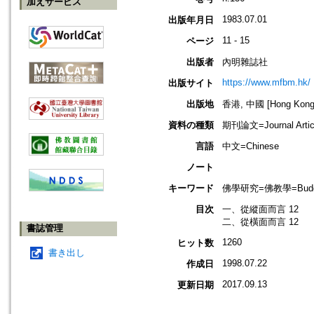
加えサービス
1983.07.01
出版年月日
11 - 15
ページ
出版者
內明雜誌社
https://www.mfbm.hk/
出版サイト
出版地
香港, 中國 [Hong Kong,
資料の種類
期刊論文=Journal Artic
言語
中文=Chinese
ノート
キーワード
佛學研究=佛教學=Buddhis
目次
一、從縱面而言 12
二、從橫面而言 12
書誌管理
1260
ヒット数
書き出し
1998.07.22
作成日
2017.09.13
更新日期