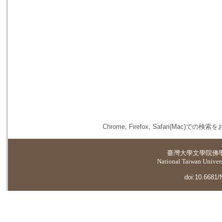
Chrome, Firefox, Safari(
臺灣大學
文學院佛
National Taiwan Universi
doi:10.6681