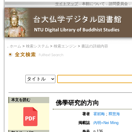
サイトマップ
．
本館について
．
諮問委員会
．
．
ホーム
>
検索システム
>
検索エンジン
>
書誌の詳細内容
本文を読む
佛學研究的方向
著者
霍韜晦
;
釋慧海
掲載誌
內明=Nei Ming
n.136
巻号