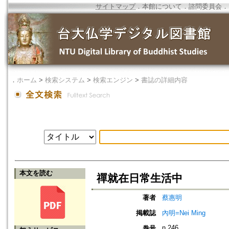
サイトマップ
．
本館について
．
諮問委員会
．
．
ホーム
>
検索システム
>
検索エンジン
>
書誌の詳細内容
本文を読む
禪就在日常生活中
著者
蔡惠明
掲載誌
內明=Nei Ming
n.246
巻号