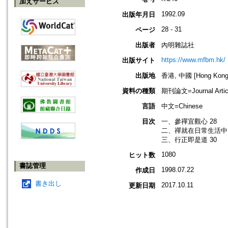
加えサービス
1992.09
出版年月日
28 - 31
ページ
出版者
內明雜誌社
https://www.mfbm.hk/
出版サイト
出版地
香港, 中國 [Hong Kong,
資料の種類
期刊論文=Journal Artic
言語
中文=Chinese
目次
一、參禪宜觀心 28
二、禪就在日常生活中 
三、行正即是道 30
1080
ヒット数
書誌管理
1998.07.22
作成日
書き出し
2017.10.11
更新日期