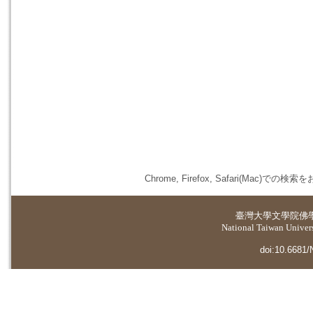
Chrome, Firefox, Safari(
臺灣大學
文學院佛
National Taiwan Universi
doi:10.6681