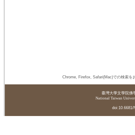
Chrome, Firefox, Safari(
臺灣大學
文學院佛
National Taiwan Universi
doi:10.6681