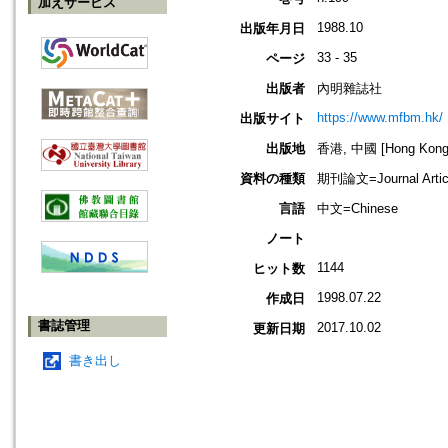
加えサービス
1988.10
出版年月日
33 - 35
ページ
出版者
內明雜誌社
https://www.mfbm.hk/
出版サイト
出版地
香港, 中國 [Hong Kong,
資料の種類
期刊論文=Journal Artic
言語
中文=Chinese
ノート
1144
ヒット数
1998.07.22
作成日
書誌管理
2017.10.02
更新日期
書き出し