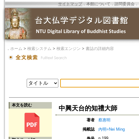
サイトマップ
．
本館について
．
諮問委員会
．
．
ホーム
>
検索システム
>
検索エンジン
>
書誌の詳細内容
本文を読む
中興天台的知禮大師
著者
蔡惠明
掲載誌
內明=Nei Ming
n.199
巻号