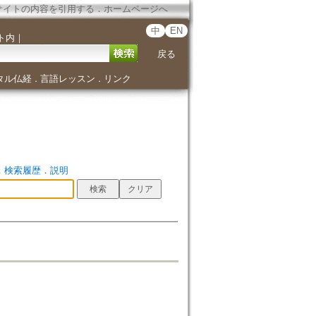
サイトの内容を引用する
．
ホームページへ
中
EN
ト内
｜
戻る
タル仏経
言語レッスン
リンク
．
．
．
検索履歴
．
説明