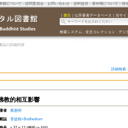
本館について
．
諮問委員会
．
お問い合わせ
．
資料提供
．
著作権について
．
当
｜
書目
｜
仏学著者データベース
｜
当サイ
検索システム
全文コレクション
デジ
．
．
書誌の詳細内容
詳細検索
佛教的相互影響
著者
蔡惠明
載誌
菩提樹=Bodhedrum
巻号
v.37 n.12 (總號=n.444)