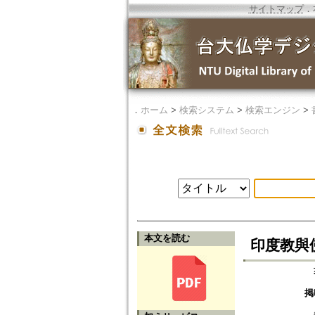
サイトマップ
．
．
ホーム
>
検索システム
>
検索エンジン
>
本文を読む
印度教與
掲