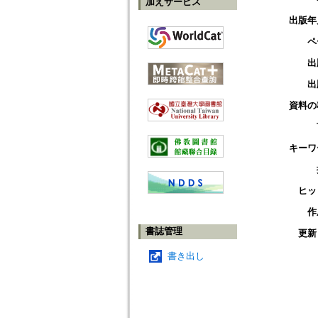
加えサービス
出版年
ペ
出
出
資料の
キーワ
ヒッ
作
書誌管理
更新
書き出し