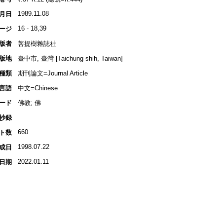
1989.11.08
月日
16 - 18,39
ージ
版者
菩提樹雜誌社
版地
臺中市, 臺灣 [Taichung shih, Taiwan]
種類
期刊論文=Journal Article
言語
中文=Chinese
ード
佛教; 佛
抄録
660
ト数
1998.07.22
成日
2022.01.11
日期