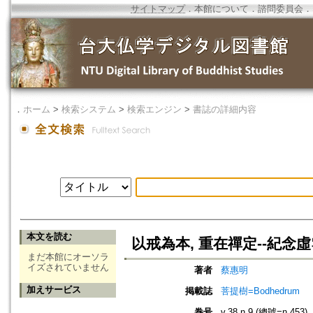
サイトマップ
．
本館について
．
諮問委員会
．
．
ホーム
>
検索システム
>
検索エンジン
>
書誌の詳細内容
本文を読む
以戒為本, 重在禪定--紀
まだ本館にオーソラ
イズされていません
著者
蔡惠明
加えサービス
掲載誌
菩提樹=Bodhedrum
巻号
v.38 n.9 (總號=n.453)