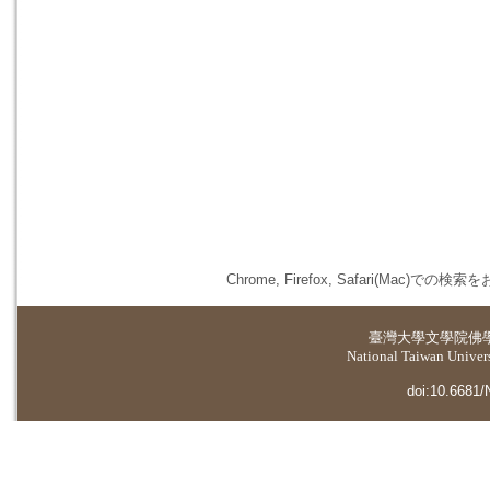
Chrome, Firefox, Safari(
臺灣大學
文學院佛
National Taiwan Universi
doi:10.6681