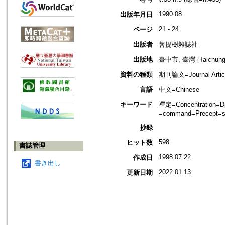
1990.08
出版年月日
21 - 24
ページ
出版者
菩提樹雜誌社
出版地
臺中市, 臺灣 [Taichung s
資料の種類
期刊論文=Journal Artic
言語
中文=Chinese
キーワード
禪定=Concentration=
=command=Precept=sila
抄録
598
ヒット数
書誌管理
1998.07.22
作成日
書き出し
2022.01.13
更新日期