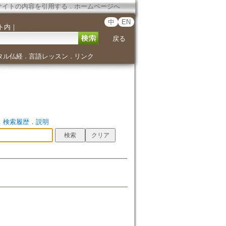
サイトの内容を引用する
．
ホームページへ
中
EN
ト内
｜
戻る
タル仏経
言語レッスン
リンク
．
．
．
検索履歴
．
説明