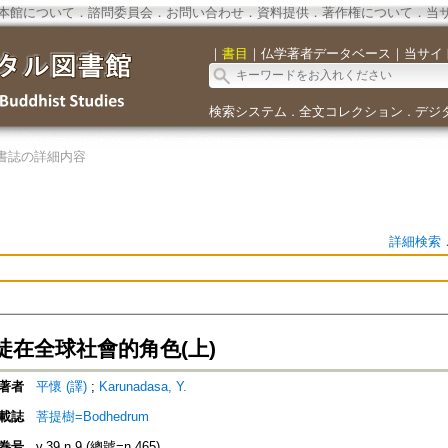
本館について
．
諮問委員会
．
お問い合わせ
．
資料提供
．
著作権について
．
当
｜
書目
｜
仏学著者データベース
｜
当サイ
検索システム
全文コレクション
デジ
．
．
書誌の詳細内容
詳細検索
徒在全球社會的角色(上)
著者
平懷 (譯)
;
Karunadasa, Y.
載誌
菩提樹=Bodhedrum
巻号
v.39 n.9 (總號=n.465)