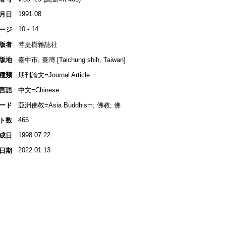
1991.08
月日
10 - 14
ージ
版者
菩提樹雜誌社
版地
臺中市, 臺灣 [Taichung shih, Taiwan]
種類
期刊論文=Journal Article
言語
中文=Chinese
ード
亞洲佛教=Asia Buddhism; 佛教; 佛
465
ト数
1998.07.22
成日
2022.01.13
日期