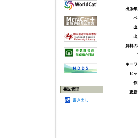
出版年
ペ
出
出
資料の
キーワ
ヒッ
作
書誌管理
更新
書き出し