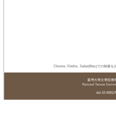
Chrome, Firefox, Safari(
臺灣大學
文學院佛
National Taiwan Universi
doi:10.6681