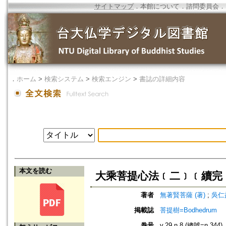
サイトマップ
．
本館について
．
諮問委員会
．
．
ホーム
>
検索システム
>
検索エンジン
>
書誌の詳細内容
本文を読む
大乘菩提心法﹝二﹞﹝續完﹞ -
著者
無著賢菩薩 (著)
;
吳仁益
掲載誌
菩提樹=Bodhedrum
巻号
v.29 n.8 (總號=n.344)