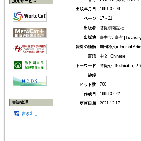
加えサービス
1981.07.08
出版年月日
17 - 21
ページ
出版者
菩提樹雜誌社
出版地
臺中市, 臺灣 [Taichung s
資料の種類
期刊論文=Journal Artic
言語
中文=Chinese
キーワード
菩提心=Bodhicitta; 
抄録
700
ヒット数
1998.07.22
作成日
書誌管理
2021.12.17
更新日期
書き出し