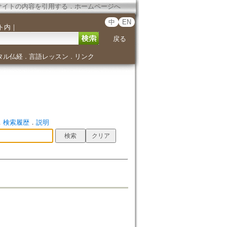
サイトの内容を引用する
．
ホームページへ
中
EN
ト内
｜
戻る
タル仏経
言語レッスン
リンク
．
．
．
検索履歴
．
説明