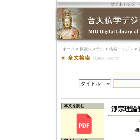
サイトマップ
．
．
ホーム
>
検索システム
>
検索エンジン
>
本文を読む
淨宗理論寶
掲