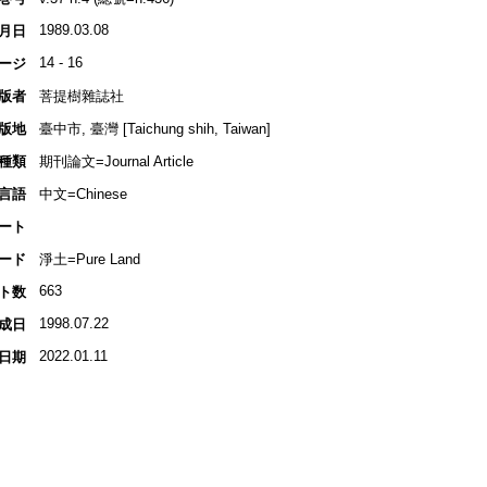
1989.03.08
月日
14 - 16
ージ
版者
菩提樹雜誌社
版地
臺中市, 臺灣 [Taichung shih, Taiwan]
種類
期刊論文=Journal Article
言語
中文=Chinese
ート
ード
淨土=Pure Land
663
ト数
1998.07.22
成日
2022.01.11
日期