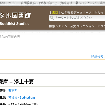
本館について
．
諮問委員会
．
お問い合わせ
．
資料提供
．
著作権について
．
当
｜
書目
｜
仏学著者データベース
｜
当サイ
検索システム
全文コレクション
デジ
．
．
書誌の詳細内容
詳細検索
庫 -- 淨土十要
著者
蔡惠明
載誌
菩提樹=Bodhedrum
巻号
v.37 n.4 (總號=n.436)