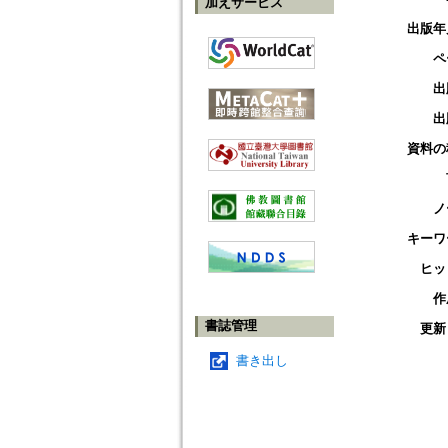
加えサービス
出版年
ペ
出
出
資料の
ノ
キーワ
ヒッ
作
書誌管理
更新
書き出し