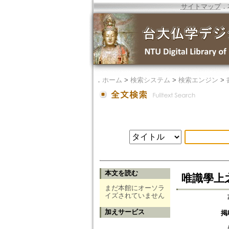
サイトマップ
．
．
ホーム
>
検索システム
>
検索エンジン
>
本文を読む
唯識學上之
まだ本館にオーソラ
イズされていません
加えサービス
掲