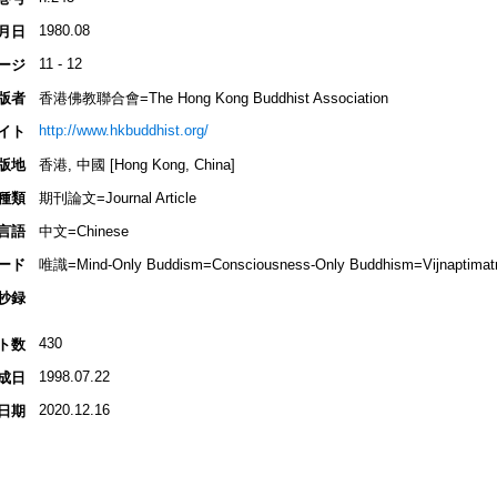
1980.08
月日
11 - 12
ージ
版者
香港佛教聯合會=The Hong Kong Buddhist Association
http://www.hkbuddhist.org/
イト
版地
香港, 中國 [Hong Kong, China]
種類
期刊論文=Journal Article
言語
中文=Chinese
ード
唯識=Mind-Only Buddism=Consciousness-Only Buddhism=Vijnaptimatra
抄録
430
ト数
1998.07.22
成日
2020.12.16
日期