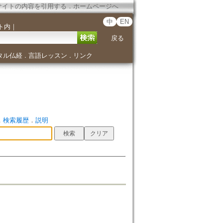
サイトの内容を引用する
．
ホームページへ
中
EN
ト内
｜
戻る
タル仏経
言語レッスン
リンク
．
．
．
検索履歴
．
説明