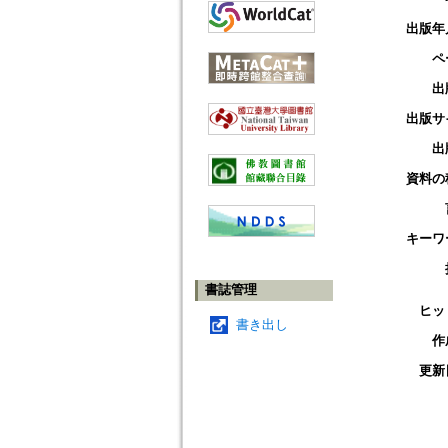
出版年
ペ
出
出版サ
出
資料の
キーワ
書誌管理
ヒッ
書き出し
作
更新