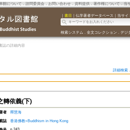
本館について
．
諮問委員会
．
お問い合わせ
．
資料提供
．
著作権について
．
当
｜
書目
｜
仏学著者データベース
｜
当サイ
検索システム
全文コレクション
デジ
．
．
書誌の詳細内容
詳細検索
轉依義(下)
著者
釋慧海
載誌
香港佛教=Buddhism in Hong Kong
n.243
巻号