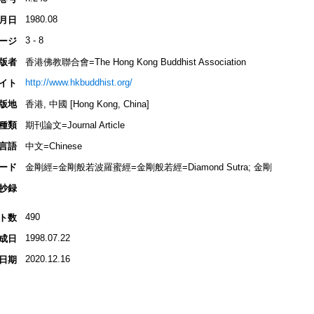
1980.08
月日
3 - 8
ージ
版者
香港佛教聯合會=The Hong Kong Buddhist Association
http://www.hkbuddhist.org/
イト
版地
香港, 中國 [Hong Kong, China]
種類
期刊論文=Journal Article
言語
中文=Chinese
ード
金剛經=金剛般若波羅蜜經=金剛般若經=Diamond Sutra; 金剛
抄録
490
ト数
1998.07.22
成日
2020.12.16
日期