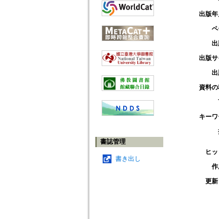
出版年
ペ
出
出版サ
出
資料の
キーワ
書誌管理
ヒッ
書き出し
作
更新