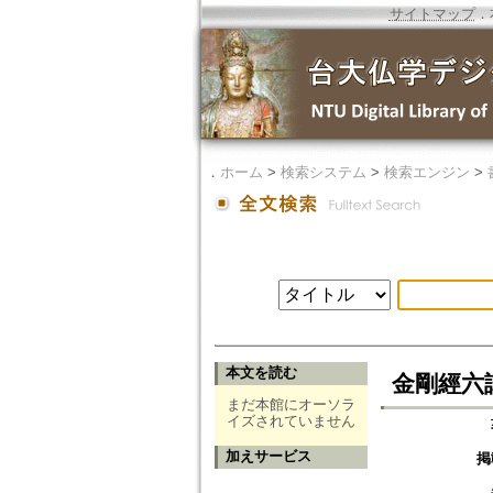
サイトマップ
．
．
ホーム
>
検索システム
>
検索エンジン
>
本文を読む
金剛經六
まだ本館にオーソラ
イズされていません
加えサービス
掲