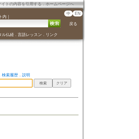
サイトの内容を引用する
．
ホームページへ
中
EN
ト内
｜
戻る
タル仏経
言語レッスン
リンク
．
．
．
検索履歴
．
説明