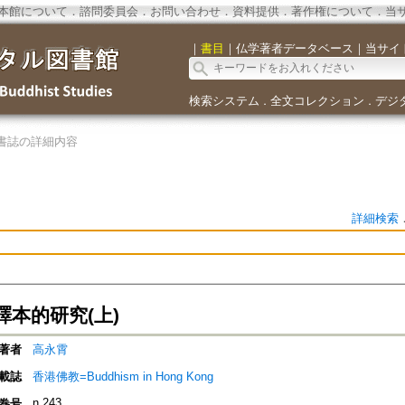
本館について
．
諮問委員会
．
お問い合わせ
．
資料提供
．
著作権について
．
当
｜
書目
｜
仏学著者データベース
｜
当サイ
検索システム
全文コレクション
デジ
．
．
書誌の詳細内容
詳細検索
譯本的研究(上)
著者
高永霄
載誌
香港佛教=Buddhism in Hong Kong
n.243
巻号