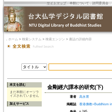
サイトマップ
．
本館について
．
諮問委員会
．
．
ホーム
>
検索システム
>
検索エンジン
>
書誌の詳細内容
本文を読む
金剛經六譯本的研究(下)
まだ本館にオーソラ
イズされていません
著者
高永霄
加えサービス
掲載誌
香港佛教=Buddhism in 
n.245
巻号