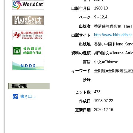
1980.10
出版年月日
9 - 12,4
ページ
出版者
香港佛教聯合會=The Hong 
http://www.hkbuddhist.
出版サイト
出版地
香港, 中國 [Hong Kong,
資料の種類
期刊論文=Journal Artic
言語
中文=Chinese
キーワード
金剛經=金剛般若波羅蜜經=
抄録
書誌管理
473
ヒット数
書き出し
1998.07.22
作成日
2020.12.16
更新日期