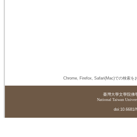
Chrome, Firefox, Safari(
臺灣大學
文學院佛
National Taiwan Universi
doi:10.6681