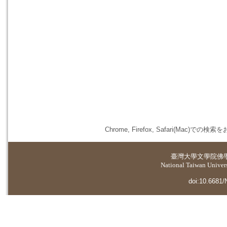
Chrome, Firefox, Safari(
臺灣大學
文學院佛
National Taiwan Universi
doi:10.6681