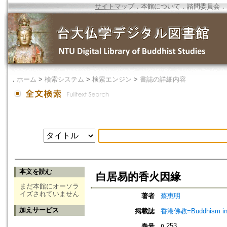
サイトマップ
．
本館について
．
諮問委員会
．
．
ホーム
>
検索システム
>
検索エンジン
>
書誌の詳細内容
本文を読む
白居易的香火因緣
まだ本館にオーソラ
イズされていません
著者
蔡惠明
加えサービス
掲載誌
香港佛教=Buddhism in 
n.253
巻号