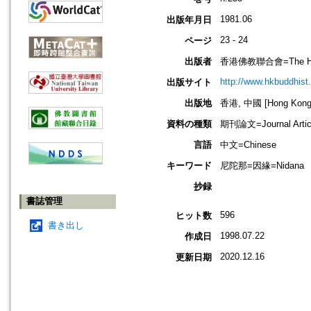
1981.06
出版年月日
23 - 24
ページ
出版者
香港佛教聯合會=The Hong 
http://www.hkbuddhist.
出版サイト
出版地
香港, 中國 [Hong Kong,
資料の種類
期刊論文=Journal Artic
言語
中文=Chinese
キーワード
尼陀那=因緣=Nidana
抄録
書誌管理
596
ヒット数
書き出し
1998.07.22
作成日
2020.12.16
更新日期