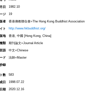
1982.10
月日
19
ージ
版者
香港佛教聯合會=The Hong Kong Buddhist Association
http://www.hkbuddhist.org/
イト
版地
香港, 中國 [Hong Kong, China]
種類
期刊論文=Journal Article
言語
中文=Chinese
ード
法師=Master
抄録
583
ト数
1998.07.22
成日
2020.12.16
日期