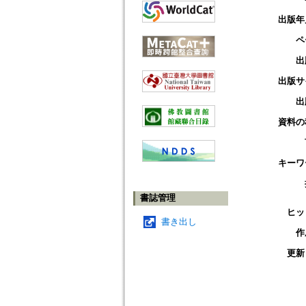
出版年
ペ
出
出版サ
出
資料の
キーワ
書誌管理
ヒッ
書き出し
作
更新