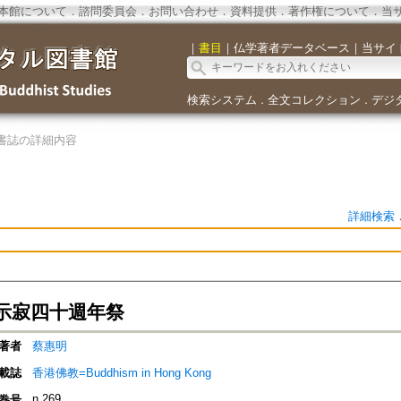
本館について
．
諮問委員会
．
お問い合わせ
．
資料提供
．
著作権について
．
当
｜
書目
｜
仏学著者データベース
｜
当サイ
検索システム
全文コレクション
デジ
．
．
書誌の詳細内容
詳細検索
示寂四十週年祭
著者
蔡惠明
載誌
香港佛教=Buddhism in Hong Kong
n.269
巻号