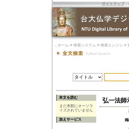
サイトマップ
．
．
ホーム
>
検索システム
>
検索エンジン
>
本文を読む
弘一法師
まだ本館にオーソラ
イズされていません
加えサービス
掲