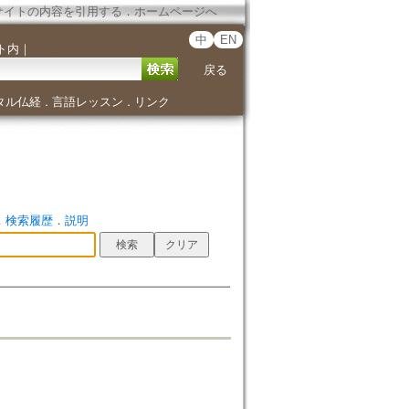
サイトの内容を引用する
．
ホームページへ
中
EN
ト内
｜
戻る
タル仏経
言語レッスン
リンク
．
．
．
検索履歴
．
説明