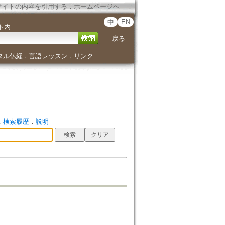
サイトの内容を引用する
．
ホームページへ
中
EN
ト内
｜
戻る
タル仏経
言語レッスン
リンク
．
．
．
検索履歴
．
説明