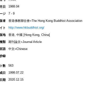
1988.04
月日
7 - 9
ージ
版者
香港佛教聯合會=The Hong Kong Buddhist Association
http://www.hkbuddhist.org/
イト
版地
香港, 中國 [Hong Kong, China]
種類
期刊論文=Journal Article
言語
中文=Chinese
抄録
563
ト数
1998.07.22
成日
2020.12.15
日期