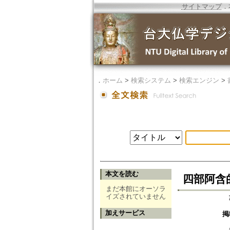
サイトマップ
．
．
ホーム
>
検索システム
>
検索エンジン
>
本文を読む
四部阿含
まだ本館にオーソラ
イズされていません
加えサービス
掲