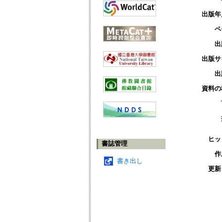
出版年
ペ
出
出版サ
出
資料の
ヒッ
書誌管理
作
書き出し
更新