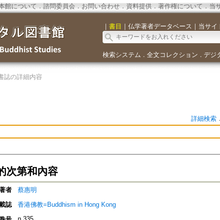
本館について
．
諮問委員会
．
お問い合わせ
．
資料提供
．
著作権について
．
当
｜
書目
｜
仏学著者データベース
｜
当サイ
検索システム
全文コレクション
デジ
．
．
書誌の詳細内容
詳細検索
的次第和內容
著者
蔡惠明
載誌
香港佛教=Buddhism in Hong Kong
n.335
巻号