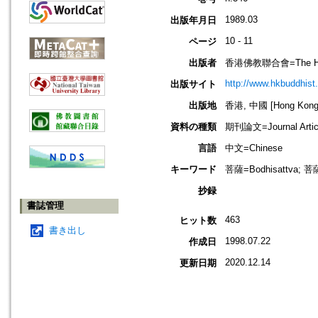
1989.03
出版年月日
10 - 11
ページ
出版者
香港佛教聯合會=The Hong 
http://www.hkbuddhist.
出版サイト
出版地
香港, 中國 [Hong Kong,
資料の種類
期刊論文=Journal Artic
言語
中文=Chinese
キーワード
菩薩=Bodhisattva; 菩
抄録
書誌管理
463
ヒット数
書き出し
1998.07.22
作成日
2020.12.14
更新日期