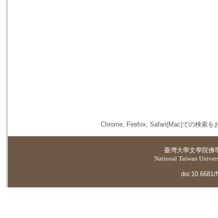
Chrome, Firefox, Safari(
臺灣大學
文學院佛
National Taiwan Universi
doi:10.6681