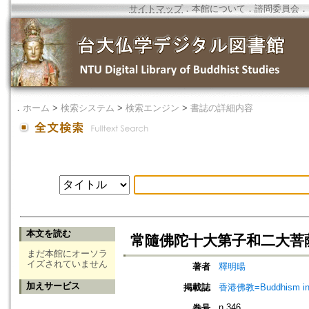
サイトマップ
．
本館について
．
諮問委員会
．
．
ホーム
>
検索システム
>
検索エンジン
>
書誌の詳細内容
本文を読む
常隨佛陀十大第子和二大菩薩
まだ本館にオーソラ
イズされていません
著者
釋明暘
加えサービス
掲載誌
香港佛教=Buddhism in 
n.346
巻号