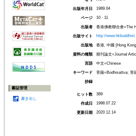
1989.04
出版年月日
10 - 11
ページ
出版者
香港佛教聯合會=The Hong 
http://www.hkbuddhist.
出版サイト
出版地
香港, 中國 [Hong Kong,
資料の種類
期刊論文=Journal Artic
言語
中文=Chinese
キーワード
菩薩=Bodhisattva; 
抄録
書誌管理
389
ヒット数
書き出し
1998.07.22
作成日
2020.12.14
更新日期