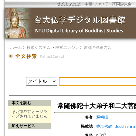
サイトマップ
．
本館について
．
諮問委員会
．
．
ホーム
>
検索システム
>
検索エンジン
>
書誌の詳細内容
本文を読む
常隨佛陀十大弟子和二大菩薩
まだ本館にオーソラ
イズされていません
著者
釋明暘
加えサービス
掲載誌
香港佛教=Buddhism in 
n.347
巻号