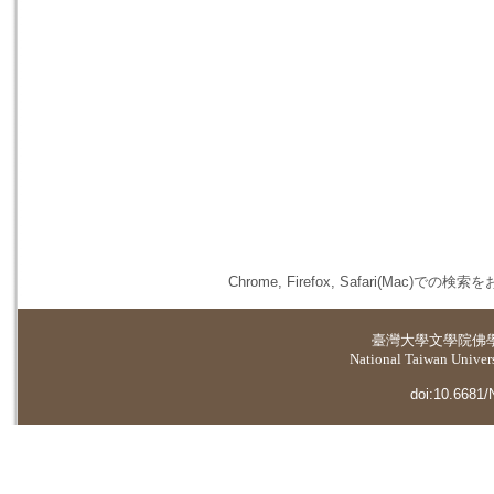
Chrome, Firefox, Safari(
臺灣大學
文學院佛
National Taiwan Universi
doi:10.6681