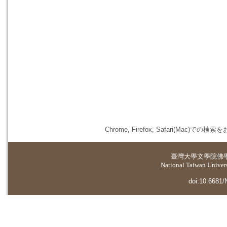
Chrome, Firefox, Safari(
臺灣大學
文學院佛
National Taiwan Universi
doi:10.6681