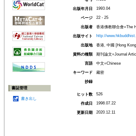
1993.04
出版年月日
22 - 25
ページ
出版者
香港佛教聯合會=The Hong 
http://www.hkbuddhist.
出版サイト
出版地
香港, 中國 [Hong Kong,
資料の種類
期刊論文=Journal Artic
言語
中文=Chinese
キーワード
藏密
抄録
書誌管理
526
ヒット数
書き出し
1998.07.22
作成日
2020.12.11
更新日期