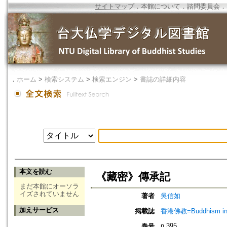
サイトマップ
．
本館について
．
諮問委員会
．
．
ホーム
>
検索システム
>
検索エンジン
>
書誌の詳細内容
本文を読む
《藏密》傳承記
まだ本館にオーソラ
イズされていません
著者
吳信如
加えサービス
掲載誌
香港佛教=Buddhism in 
n.395
巻号