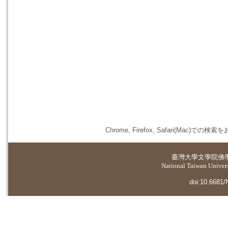
Chrome, Firefox, Safari(
臺灣大學
文學院佛
National Taiwan Universi
doi:10.6681