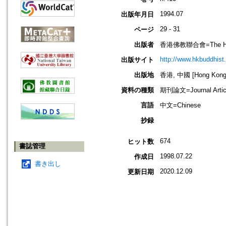
1994.07
出版年月日
29 - 31
ページ
出版者
香港佛教聯合會=The Hong 
http://www.hkbuddhist.
出版サイト
出版地
香港, 中國 [Hong Kong,
資料の種類
期刊論文=Journal Artic
言語
中文=Chinese
抄録
674
ヒット数
書誌管理
1998.07.22
作成日
書き出し
2020.12.09
更新日期