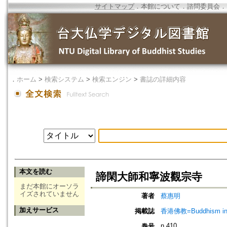
サイトマップ
．
本館について
．
諮問委員会
．
．
ホーム
>
検索システム
>
検索エンジン
>
書誌の詳細内容
本文を読む
諦閑大師和寧波觀宗寺
まだ本館にオーソラ
イズされていません
著者
蔡惠明
加えサービス
掲載誌
香港佛教=Buddhism in 
n.410
巻号