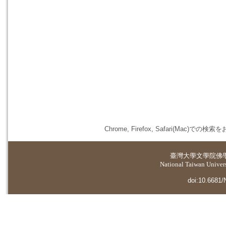
Chrome, Firefox, Safari(
臺灣大學
文學院佛
National Taiwan Universi
doi:10.6681