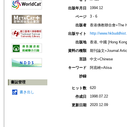
1994.12
出版年月日
3 - 6
ページ
出版者
香港佛教聯合會=The Hong 
http://www.hkbuddhist.
出版サイト
出版地
香港, 中國 [Hong Kong,
資料の種類
期刊論文=Journal Artic
言語
中文=Chinese
キーワード
阿底峽=Atisa
抄録
書誌管理
620
ヒット数
書き出し
1998.07.22
作成日
2020.12.09
更新日期