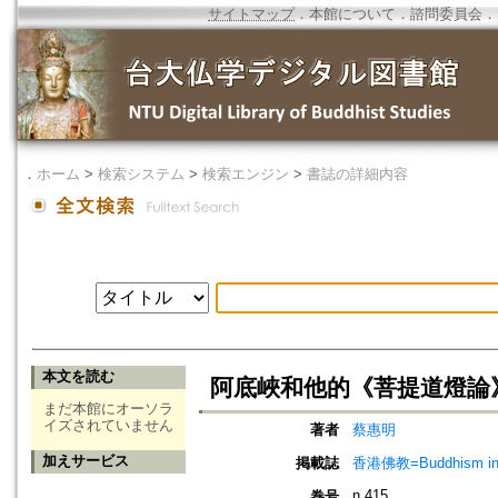
サイトマップ
．
本館について
．
諮問委員会
．
．
ホーム
>
検索システム
>
検索エンジン
>
書誌の詳細内容
本文を読む
阿底峽和他的《菩提道燈論
まだ本館にオーソラ
イズされていません
著者
蔡惠明
加えサービス
掲載誌
香港佛教=Buddhism in 
n.415
巻号