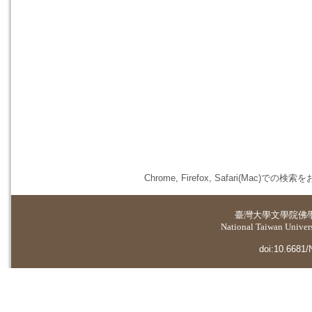
Chrome, Firefox, Safari(
臺灣大學
文學院佛
National Taiwan Universi
doi:10.6681