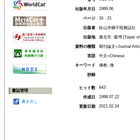
1989.06
出版年月日
16 - 21
ページ
出版者
松山寺獅子吼雜誌社
出版地
臺北市, 臺灣 [Taipei shi
資料の種類
期刊論文=Journal Artic
言語
中文=Chinese
キーワード
佛教; 佛
抄録
643
ヒット数
書誌管理
1998.07.22
作成日
書き出し
2021.02.24
更新日期