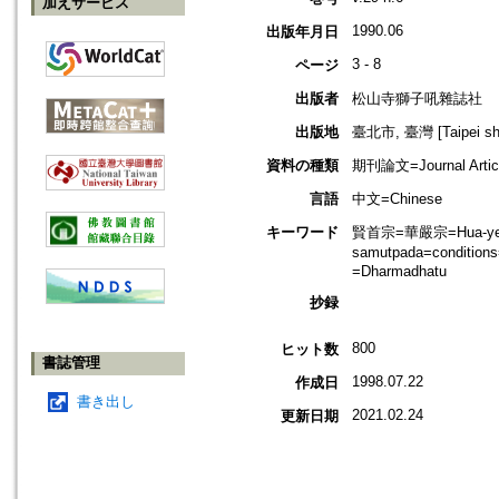
加えサービス
1990.06
出版年月日
3 - 8
ページ
出版者
松山寺獅子吼雜誌社
出版地
臺北市, 臺灣 [Taipei shi
資料の種類
期刊論文=Journal Artic
言語
中文=Chinese
キーワード
賢首宗=華嚴宗=Hua-yen B
samutpada=condition
=Dharmadhatu
抄録
800
ヒット数
書誌管理
1998.07.22
作成日
書き出し
2021.02.24
更新日期