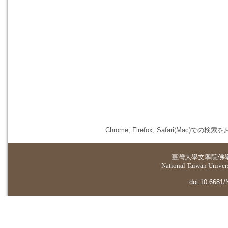
Chrome, Firefox, Safari(
臺灣大學
文學院佛
National Taiwan Universi
doi:10.6681