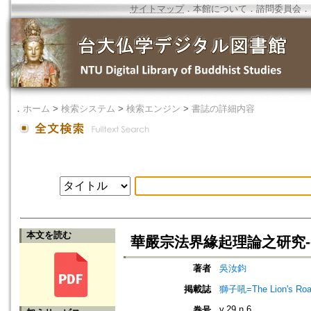
サイトマップ
．
本館について
．
諮問委員会
．
．
ホーム
>
検索システム
>
検索エンジン
>
書誌の詳細内容
本文を読む
華嚴宗法界緣起理論之研究-
著者
吳汝鈞
掲載誌
獅子吼=The Lion's Roa
v.29 n.6
巻号