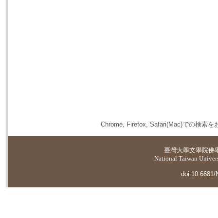
Chrome, Firefox, Safari(
臺灣大學
文學院佛
National Taiwan Universi
doi:10.6681