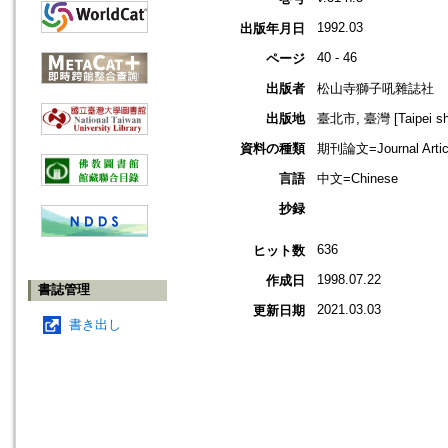
1992.03
出版年月日
40 - 46
ページ
出版者
松山寺獅子吼雜誌社
出版地
臺北市, 臺灣 [Taipei shi
資料の種類
期刊論文=Journal Artic
言語
中文=Chinese
抄録
636
ヒット数
1998.07.22
作成日
書誌管理
2021.03.03
更新日期
書き出し