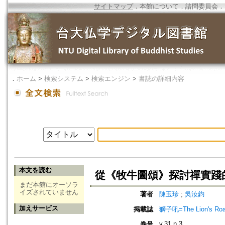
サイトマップ
．
本館について
．
諮問委員会
．
．
ホーム
>
検索システム
>
検索エンジン
>
書誌の詳細内容
本文を読む
從《牧牛圖頌》探討禪實踐的
まだ本館にオーソラ
イズされていません
著者
陳玉珍
;
吳汝鈞
加えサービス
掲載誌
獅子吼=The Lion's Roa
v.31 n.3
巻号