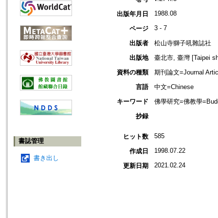
1988.08
出版年月日
3 - 7
ページ
出版者
松山寺獅子吼雜誌社
出版地
臺北市, 臺灣 [Taipei shi
資料の種類
期刊論文=Journal Artic
言語
中文=Chinese
キーワード
佛學研究=佛教學=Buddhis
抄録
585
ヒット数
書誌管理
1998.07.22
作成日
書き出し
2021.02.24
更新日期