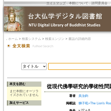
サイトマップ
．
本館について
．
諮問委員会
．
．
ホーム
>
検索システム
>
検索エンジン
>
書誌の詳細内容
本文を読む
從現代佛學研究的學術性問
まだ本館にオーソラ
イズされていません
著者
吳汝鈞
加えサービス
掲載誌
獅子吼=The Lion's Roa
v.27 n.8
巻号