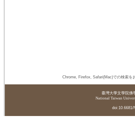
Chrome, Firefox, Safari(
臺灣大學
文學院佛
National Taiwan Universi
doi:10.6681