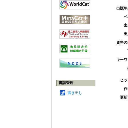
出版年
ペ
出
出
資料の
キーワ
ヒッ
書誌管理
作
書き出し
更新