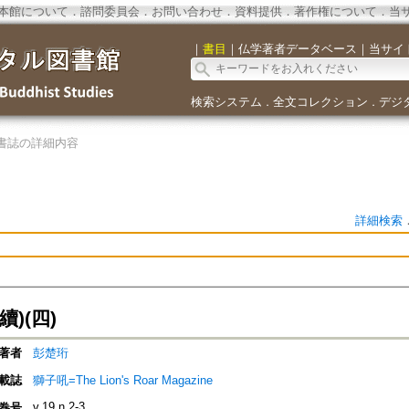
本館について
．
諮問委員会
．
お問い合わせ
．
資料提供
．
著作権について
．
当
｜
書目
｜
仏学著者データベース
｜
当サイ
検索システム
全文コレクション
デジ
．
．
書誌の詳細内容
詳細検索
)(四)
著者
彭楚珩
載誌
獅子吼=The Lion's Roar Magazine
v.19 n.2-3
巻号