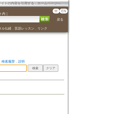
サイトの内容を引用する
．
ホームページへ
中
EN
ト内
｜
戻る
タル仏経
言語レッスン
リンク
．
．
．
検索履歴
．
説明