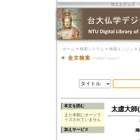
サイトマップ
．
．
ホーム
>
検索システム
>
検索エンジン
>
本文を読む
太虛大師(續
まだ本館にオーソラ
イズされていません
加えサービス
掲