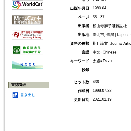
1980.04
出版年月日
35 - 37
ページ
出版者
松山寺獅子吼雜誌社
出版地
臺北市, 臺灣 [Taipei shi
資料の種類
期刊論文=Journal Artic
言語
中文=Chinese
キーワード
太虛=Taixu
抄録
436
ヒット数
書誌管理
1998.07.22
作成日
書き出し
2021.01.19
更新日期