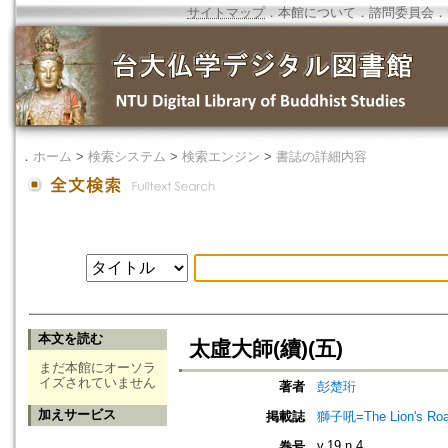
サイトマップ
．
本館について
．
諮問委員会
．
．
ホーム
>
検索システム
>
検索エンジン
>
書誌の詳細内容
本文を読む
太虛大師(續)(五)
まだ本館にオーソラ
イズされていません
著者
彭楚珩
加えサービス
掲載誌
獅子吼=The Lion's Roa
v.19 n.4
巻号