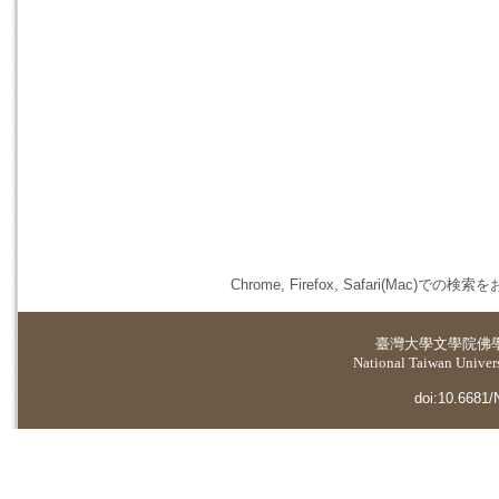
Chrome, Firefox, Safari(
臺灣大學
文學院佛
National Taiwan Universi
doi:10.6681