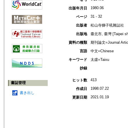
1980.06
出版年月日
31 - 32
ページ
出版者
松山寺獅子吼雜誌社
出版地
臺北市, 臺灣 [Taipei shi
資料の種類
期刊論文=Journal Artic
言語
中文=Chinese
キーワード
太虛=Taixu
抄録
413
ヒット数
書誌管理
1998.07.22
作成日
書き出し
2021.01.19
更新日期