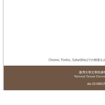
Chrome, Firefox, Safari(
臺灣大學
文學院佛
National Taiwan Universi
doi:10.6681