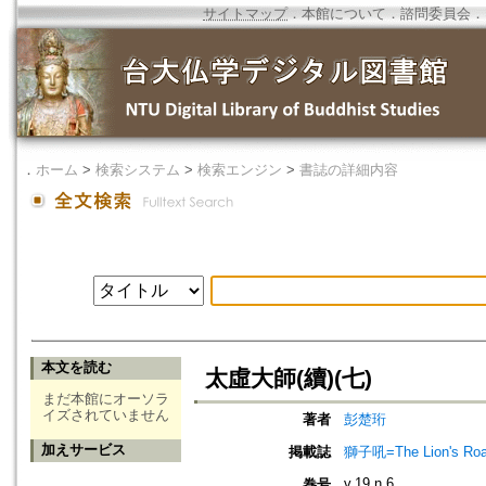
サイトマップ
．
本館について
．
諮問委員会
．
．
ホーム
>
検索システム
>
検索エンジン
>
書誌の詳細内容
本文を読む
太虛大師(續)(七)
まだ本館にオーソラ
イズされていません
著者
彭楚珩
加えサービス
掲載誌
獅子吼=The Lion's Roa
v.19 n.6
巻号