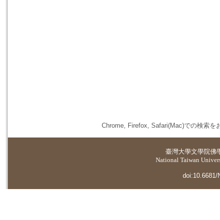
Chrome, Firefox, Safari(
臺灣大學
文學院佛
National Taiwan Universi
doi:10.6681