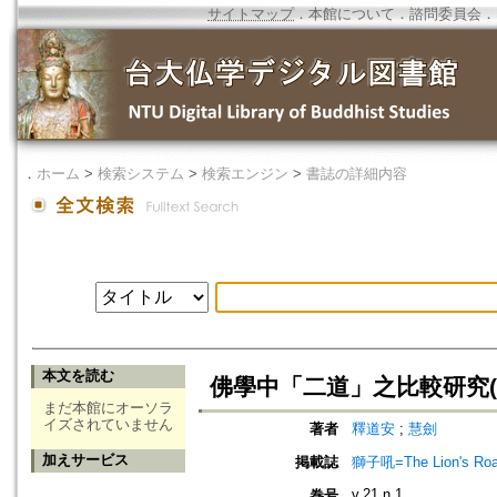
サイトマップ
．
本館について
．
諮問委員会
．
．
ホーム
>
検索システム
>
検索エンジン
>
書誌の詳細内容
本文を読む
佛學中「二道」之比較研究(
まだ本館にオーソラ
イズされていません
著者
釋道安
;
慧劍
加えサービス
掲載誌
獅子吼=The Lion's Roa
v.21 n.1
巻号