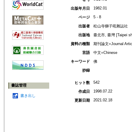
1982.01
出版年月日
5 - 8
ページ
出版者
松山寺獅子吼雜誌社
出版地
臺北市, 臺灣 [Taipei shi
資料の種類
期刊論文=Journal Artic
言語
中文=Chinese
キーワード
佛
抄録
542
ヒット数
書誌管理
1998.07.22
作成日
書き出し
2021.02.18
更新日期