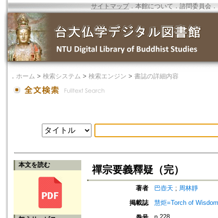
サイトマップ
．
本館について
．
諮問委員会
．
．
ホーム
>
検索システム
>
検索エンジン
>
書誌の詳細内容
本文を読む
禪宗要義釋疑（完）
著者
巴壺天
;
周林靜
掲載誌
慧炬=Torch of Wisdom
n.228
巻号