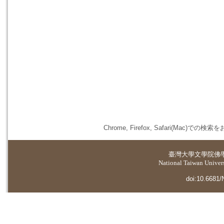
Chrome, Firefox, Safari(
臺灣大學
文學院佛
National Taiwan Universi
doi:10.6681