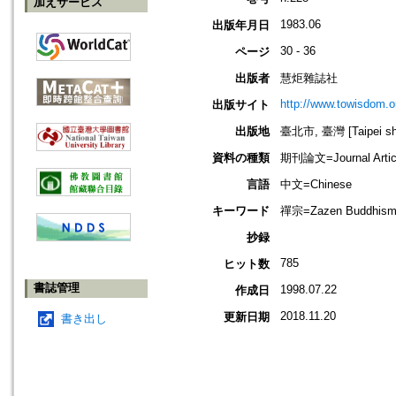
加えサービス
1983.06
出版年月日
30 - 36
ページ
出版者
慧炬雜誌社
http://www.towisdom.o
出版サイト
出版地
臺北市, 臺灣 [Taipei shi
資料の種類
期刊論文=Journal Artic
言語
中文=Chinese
キーワード
禪宗=Zazen Buddhism
抄録
785
ヒット数
書誌管理
1998.07.22
作成日
2018.11.20
更新日期
書き出し