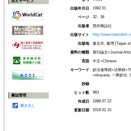
加えサービス
1992.01
出版年月日
32 - 36
ページ
出版者
慧炬雜誌社
http://www.towisdom.o
出版サイト
出版地
臺北市, 臺灣 [Taipei shi
資料の種類
期刊論文=Journal Artic
言語
中文=Chinese
キーワード
妙法蓮華經=法華經=The Lo
=ekayana; 一乘妙法;
抄録
983
ヒット数
書誌管理
1998.07.22
作成日
書き出し
2019.02.15
更新日期