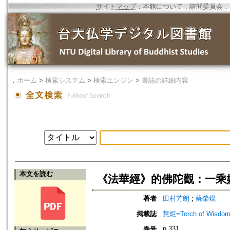
サイトマップ
．
本館について
．
諮問委員会
．
．
ホーム
>
検索システム
>
検索エンジン
>
書誌の詳細内容
本文を読む
《法華經》的佛陀觀：一乘
著者
田村芳朗
;
蘇榮焜
掲載誌
慧炬=Torch of Wisdom
n.331
巻号