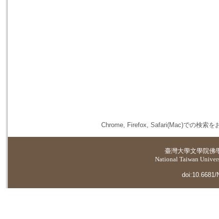
Chrome, Firefox, Safari(
臺灣大學
文學院佛
National Taiwan Universi
doi:10.6681