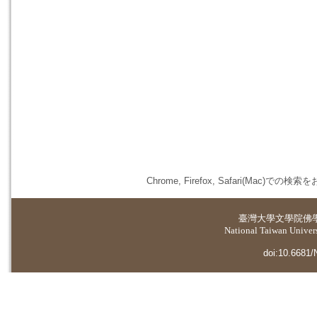
Chrome, Firefox, Safari(
臺灣大學
文學院佛
National Taiwan Universi
doi:10.6681