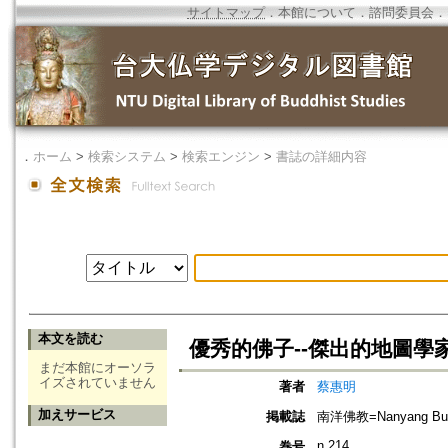
サイトマップ
．
本館について
．
諮問委員会
．
．
ホーム
>
検索システム
>
検索エンジン
>
書誌の詳細内容
本文を読む
優秀的佛子--傑出的地圖學
まだ本館にオーソラ
イズされていません
著者
蔡惠明
加えサービス
掲載誌
南洋佛教=Nanyang Bud
n.214
巻号