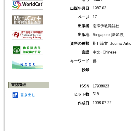
1987.02
出版年月日
17
ページ
出版者
南洋佛教雜誌社
出版地
Singapore [新加坡]
資料の種類
期刊論文=Journal Artic
言語
中文=Chinese
キーワード
佛
抄録
書誌管理
ISSN
17938023
518
ヒット数
書き出し
1998.07.22
作成日