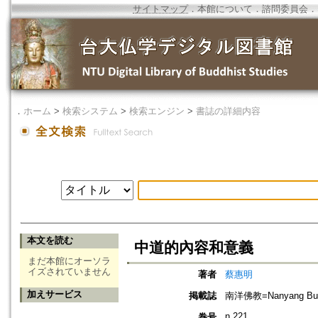
サイトマップ
．
本館について
．
諮問委員会
．
．
ホーム
>
検索システム
>
検索エンジン
>
書誌の詳細内容
本文を読む
中道的內容和意義
まだ本館にオーソラ
イズされていません
著者
蔡惠明
加えサービス
掲載誌
南洋佛教=Nanyang Bud
n.221
巻号