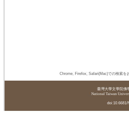
Chrome, Firefox, Safari(
臺灣大學
文學院佛
National Taiwan Universi
doi:10.6681