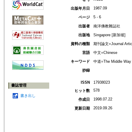
1987.09
出版年月日
5 - 6
ページ
出版者
南洋佛教雜誌社
出版地
Singapore [新加坡]
資料の種類
期刊論文=Journal Artic
言語
中文=Chinese
キーワード
中道=The Middle Way
抄録
ISSN
17938023
書誌管理
578
ヒット数
書き出し
1998.07.22
作成日
2019.09.26
更新日期